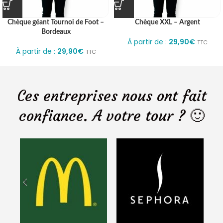
Chèque géant Tournoi de Foot –
Chèque XXL – Argent
Bordeaux
À partir de :
29,90
€
TTC
À partir de :
29,90
€
TTC
Ces entreprises nous ont fait
confiance. A votre tour ? 🙂