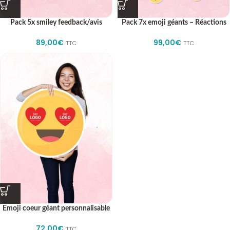
Pack 5x smiley feedback/avis
Pack 7x emoji géants – Réactions
89,00
€
99,00
€
TTC
TTC
Emoji coeur géant personnalisable
72,00
€
TTC