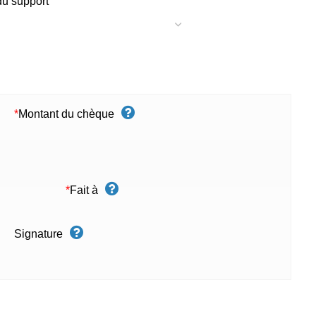
du support
*
Montant du chèque
*
Fait à
Signature