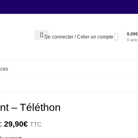
0,00
€
Se connecter / Créer un compte
0
artic
nces
t – Téléthon
 :
29,90
€
TTC