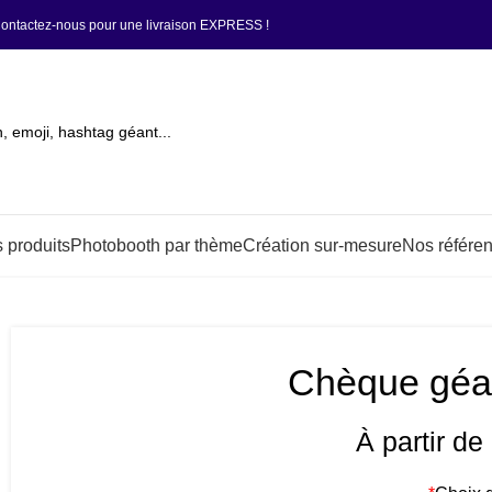
ontactez-nous
pour une livraison EXPRESS !
 produits
Photobooth par thème
Création sur-mesure
Nos référe
Chèque géan
À partir de