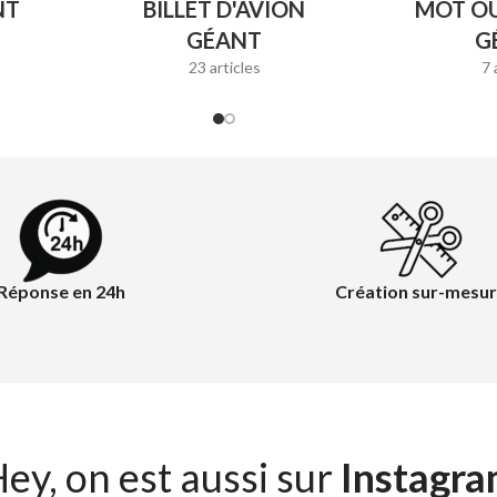
NT
BILLET D'AVION
MOT O
GÉANT
G
23 articles
7 
Réponse en 24h
Création sur-mesu
ey, on est aussi sur
Instagr