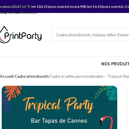
Skip to navigation
ivraison GRATUITE (en 10 à 15 jours ouvrés) ou à 6,90€ (en 5 à 10 jours ouvrés).
Co
Skip to main content
NOS PRODUI
Accueil
Cadre photobooth
Cadre à selfie personnalisable – Tropical fl