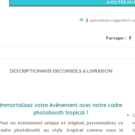
AJOUTER AU 
2
personnes regardent ce
Partager :
DESCRIPTION
AVIS (0)
CONSEILS & LIVRAISON
Immortalisez votre événement avec notre cadre
photobooth tropical !
U
a
Pour un événement unique et original, personnalisez ce
s
cadre photobooth au style tropical comme vous le