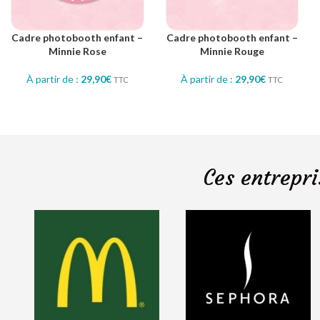
Cadre photobooth enfant –
Cadre photobooth enfant –
Minnie Rose
Minnie Rouge
À partir de :
29,90
€
À partir de :
29,90
€
TTC
TTC
Ces entrepri