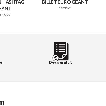
U HASHTAG
BILLET EURO GÉANT
ÉANT
7 articles
articles
re
Devis gratuit
am