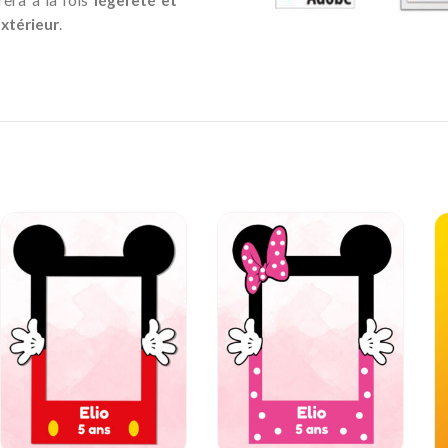
era à la fois
légèreté et
xtérieur
.