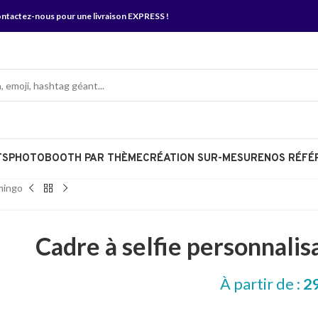
ntactez-nous
pour une livraison EXPRESS !
TS
PHOTOBOOTH PAR THÈME
CRÉATION SUR-MESURE
NOS RÉFÉ
amingo
Cadre à selfie personnalis
À partir de :
2