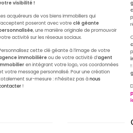
votre visibilité !
g
c
Les acquéreurs de vos biens immobiliers qui
p
l’acceptent poseront avec votre
clé géante
r
personnalisée
, une manière originale de promouvoir
votre activité sur les réseaux sociaux.
c
Personnalisez cette clé géante à l’image de votre
p
agence immobilière
ou de votre activité d’
agent
i
immobilier
en intégrant votre logo, vos coordonnées
!
et votre message personnalisé. Pour une création
g
totalement sur-mesure : n’hésitez pas à
nous
contacter
!
D
p
i