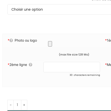
*
Photo ou logo
*
1è
(max file size 128 Mo)
*
2ème ligne
*
Me
30
characters remaining