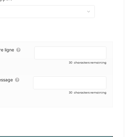
re ligne
30
characters remaining
ssage
30
characters remaining