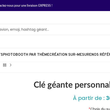
actez-nous
pour une livraison EXPRESS !
TS
PHOTOBOOTH PAR THÈME
CRÉATION SUR-MESURE
NOS RÉFÉ
Clé géante personnal
À partir de :
3
*
Choix du s