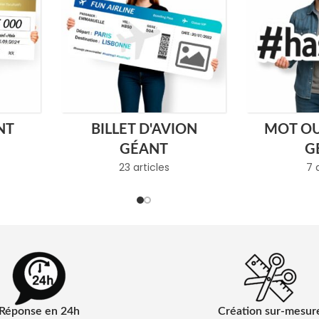
NT
BILLET D'AVION
MOT O
GÉANT
G
23 articles
7 
Réponse en 24h
Création sur-mesur