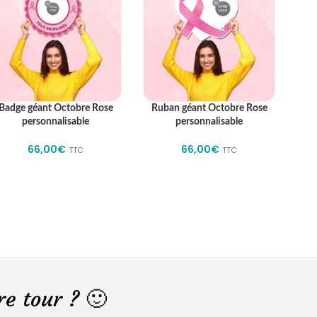
Badge géant Octobre Rose
Ruban géant Octobre Rose
Clé 
personnalisable
personnalisable
66,00
€
66,00
€
À 
TTC
TTC
re tour ? 🙂