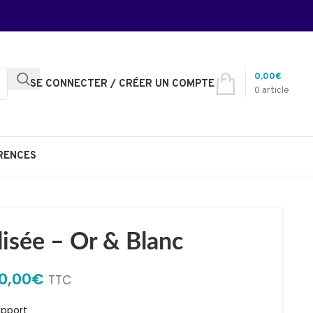
0,00
€
SE CONNECTER / CRÉER UN COMPTE
0
article
RENCES
isée – Or & Blanc
0,00
€
TTC
upport